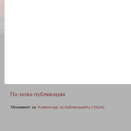
По-нова публикация
Абонамент за:
Коментари за публикацията (Atom)