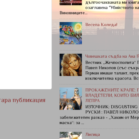
дългоочакваната ми книга
озаглавена "Убийството н
Виновниците...
Весела Коледа!
Човешката съдба на Ана Г
Вестник „Жечпосполита“ 
Павел Николов (със съкр
Герман имаше талант, прек
изключителна красота. Вс.
ПРОКАЖЕНИТЕ КРАЛЕ: 
ВЛАДЕТЕЛИ, КОИТО БИ
тара публикация
ЛЕПРА
ИЗТОЧНИК: DISGUSTING
РУСКИ : ПАВЕЛ НИКОЛОВ
забележителен разказ - „Хаким от Мер
маска“: за ...
Лисица