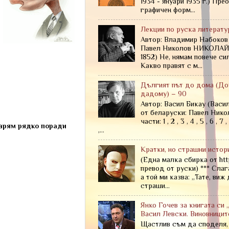
1934 - януари 1935 г.) Пре
графичен форм...
Лекции по руска литерату
Автор: Владимир Набоков
Павел Николов НИКОЛАЙ
1852) Не, нямам повече си
Какво правят с м...
Дългият път до дома (До
дадому) – 90
Автор: Васил Бикау (Васи
от беларуски: Павел Ник
части: 1 , 2 , 3 , 4 , 5 , 6 , 7 , 
варям рядко поради
,...
Кратки, но страшни истор
(Една малка сбирка от htt
превод от руски) *** Слаг
а той ми казва: „Тате, виж
страши...
Янко Гочев за книгата си 
Васил Левски. Виновницит
Щастлив съм да споделя, 