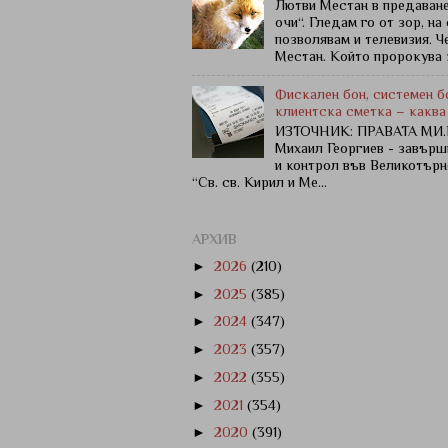
Лютви Местан в предаване
очи“. Гледам го от зор, на
позволявам и телевизия. Ч
Местан. Който пророкува з
Фискален бон, системен бо
клиентска сметка – каква
ИЗТОЧНИК: ПРАВАТА МИ.Б
Михаил Георгиев - завър
и контрол във Великотърн
“Св. св. Кирил и Ме...
АРХИВ
►
2026
(210)
►
2025
(385)
►
2024
(347)
►
2023
(357)
►
2022
(355)
►
2021
(354)
►
2020
(391)