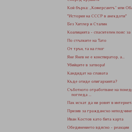
Кой бърка: „Комерсантъ” или Об
"История на СССР в анекдоти"
Без Хитлер и Сталин
Коалицията - спасителен пояс за
По стъпките на Тато
От трън, та на глог
Яне Янев не е конспиратор, а...
Убийците в затвора!
Кандидат на славата
Къде отиде олигархията?
Съботното отработване на понед
погледа ...
Пак искат да ни ровят в интернет
Призив за гражданско неподчине
Иван Костов като бита карта
Обединението вдясно - реакции