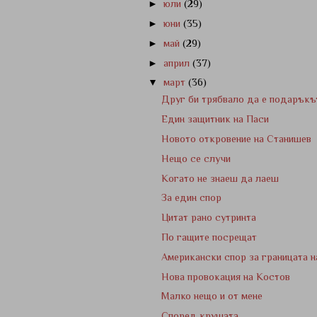
►
юли
(29)
►
юни
(35)
►
май
(29)
►
април
(37)
▼
март
(36)
Друг би трябвало да е подаръкъ
Един защитник на Паси
Новото откровение на Станишев
Нещо се случи
Когато не знаеш да лаеш
За един спор
Цитат рано сутринта
По гащите посрещат
Американски спор за границата н
Нова провокация на Костов
Малко нещо и от мене
Според крушата