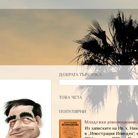
ДОБРАТА ТЪРСАЧКА
ТОВА ЧЕТА
ПОПУЛЯРНИ
Младежки революционни 
Из записките на Ив. х. Ни
в „Илюстрация Илинден“, к