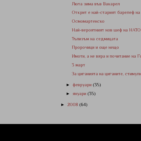
Люта зима във Вакарел
Открит е най-старият барелеф на
Осмомартенско
Най-вероятният нов шеф на НАТО
Тъпизъм на седмицата
Пророчици и още нещо
Имоти, а не вяра и почитание на 
3 март
За циганията на циганите, стимул
►
февруари
(35)
►
януари
(35)
►
2008
(64)