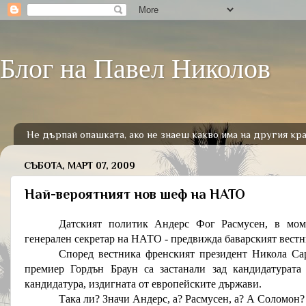
Блог на Павел Николов
Не дърпай опашката, ако не знаеш какво има на другия кра
СЪБОТА, МАРТ 07, 2009
Най-вероятният нов шеф на НАТО
Датският политик Андерс Фог Расмусен, в моме
генерален секретар на НАТО - предвижда баварският вестни
Според вестника френският президент Никола Са
премиер Гордън Браун са застанали зад кандидатурата
кандидатура, издигната от европейските държави.
Така ли? Значи Андерс, а? Расмусен, а? А Соломон?