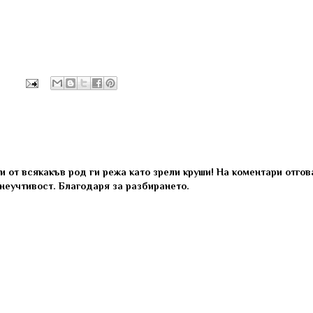
 от всякакъв род ги режа като зрели круши! На коментари отго
 неучтивост. Благодаря за разбирането.