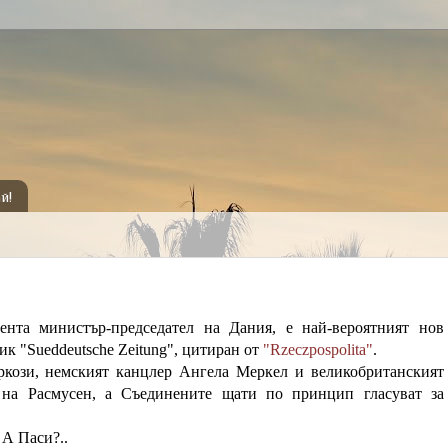
й!
нта министър-председател на Дания, е най-вероятният нов
к "Sueddeutsche Zeitung", цитиран от
"Rzeczpospolita"
.
ркози, немският канцлер Ангела Меркел и великобританският
 на Расмусен, а Съединените щати по принцип гласуват за
 А Паси?..